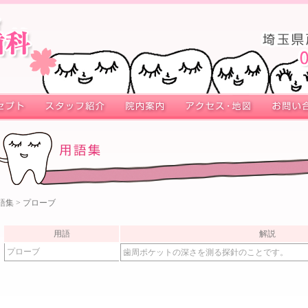
語集
> プローブ
用語
解説
プローブ
歯周ポケットの深さを測る探針のことです。