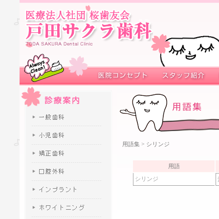
用語集
> シリンジ
用語
シリンジ