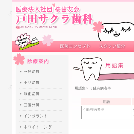
用語集
> う蝕有病者率
用語
う蝕有病者率