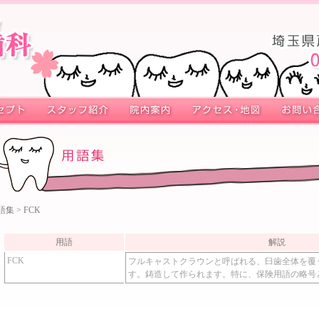
語集
> FCK
用語
解説
FCK
フルキャストクラウンと呼ばれる、臼歯全体を覆
す。鋳造して作られます。特に、保険用語の略号